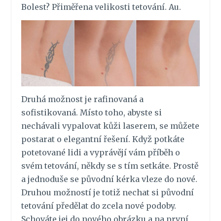
Bolest? Přiměřena velikosti tetování. Au.
Druhá možnost je rafinovaná a
sofistikovaná. Místo toho, abyste si
nechávali vypalovat kůži laserem, se můžete
postarat o elegantní řešení. Když potkáte
potetované lidi a vyprávějí vám příběh o
svém tetování, někdy se s tím setkáte. Prostě
a jednoduše se původní kérka vleze do nové.
Druhou možností je totiž nechat si původní
tetování předělat do zcela nové podoby.
Schováte jej do nového obrázku a na první