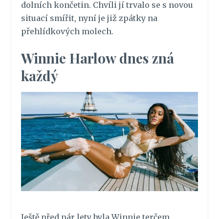
dolních končetin. Chvíli jí trvalo se s novou
situací smířit, nyní je již zpátky na
přehlídkových molech.
Winnie Harlow dnes zná
každý
Ještě před pár lety byla Winnie terčem