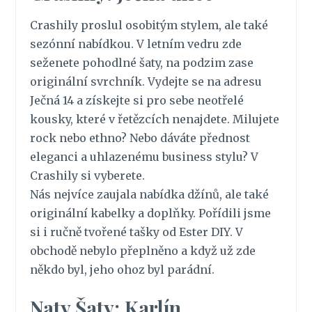
Crashily proslul osobitým stylem, ale také
sezónní nabídkou. V letním vedru zde
seženete pohodlné šaty, na podzim zase
originální svrchník. Vydejte se na adresu
Ječná 14 a získejte si pro sebe neotřelé
kousky, které v řetězcích nenajdete. Milujete
rock nebo ethno? Nebo dáváte přednost
eleganci a uhlazenému business stylu? V
Crashily si vyberete.
Nás nejvíce zaujala nabídka džínů, ale také
originální kabelky a doplňky. Pořídili jsme
si i ručně tvořené tašky od Ester DIY. V
obchodě nebylo přeplněno a když už zde
někdo byl, jeho ohoz byl parádní.
Naty Šaty: Karlín