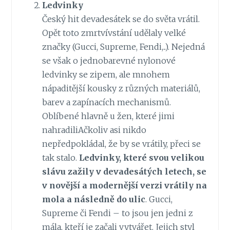
Ledvinky
Český hit devadesátek se do světa vrátil.
Opět toto zmrtvívstání udělaly velké
značky (Gucci, Supreme, Fendi,..). Nejedná
se však o jednobarevné nylonové
ledvinky se zipem, ale mnohem
nápaditější kousky z různých materiálů,
barev a zapínacích mechanismů.
Oblíbené hlavně u žen, které jimi
nahradiliAčkoliv asi nikdo
nepředpokládal, že by se vrátily, přeci se
tak stalo.
Ledvinky, které svou velikou
slávu zažily v devadesátých letech, se
v novější a modernější verzi vrátily na
mola a následně do ulic
. Gucci,
Supreme či Fendi – to jsou jen jedni z
mála, kteří je začali vytvářet. Jejich styl