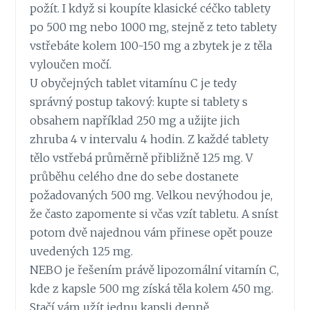
požít. I když si koupíte klasické céčko tablety
po 500 mg nebo 1000 mg, stejně z teto tablety
vstřebáte kolem 100-150 mg a zbytek je z těla
vyloučen močí.
U obyčejných tablet vitamínu C je tedy
správný postup takový: kupte si tablety s
obsahem například 250 mg a užijte jich
zhruba 4 v intervalu 4 hodin. Z každé tablety
tělo vstřebá průměrně přibližně 125 mg. V
průběhu celého dne do sebe dostanete
požadovaných 500 mg. Velkou nevýhodou je,
že často zapomente si včas vzít tabletu. A sníst
potom dvě najednou vám přinese opět pouze
uvedených 125 mg.
NEBO je řešením právě lipozomální vitamín C,
kde z kapsle 500 mg získá těla kolem 450 mg.
Stačí vám užít jednu kapsli denně.