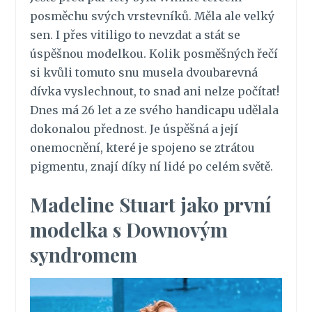
posměchu svých vrstevníků. Měla ale velký
sen. I přes vitiligo to nevzdat a stát se
úspěšnou modelkou. Kolik posměšných řečí
si kvůli tomuto snu musela dvoubarevná
dívka vyslechnout, to snad ani nelze počítat!
Dnes má 26 let a ze svého handicapu udělala
dokonalou přednost. Je úspěšná a její
onemocnění, které je spojeno se ztrátou
pigmentu, znají díky ní lidé po celém světě.
Madeline Stuart jako první
modelka s Downovým
syndromem