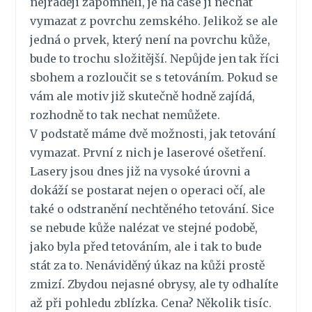
nejraději zapomněli, je na čase ji nechat
vymazat z povrchu zemského. Jelikož se ale
jedná o prvek, který není na povrchu kůže,
bude to trochu složitější. Nepůjde jen tak říci
sbohem a rozloučit se s tetováním. Pokud se
vám ale motiv již skutečně hodně zajídá,
rozhodně to tak nechat nemůžete.
V podstatě máme dvě možnosti, jak tetování
vymazat. První z nich je laserové ošetření.
Lasery jsou dnes již na vysoké úrovni a
dokáží se postarat nejen o operaci očí, ale
také o odstranění nechtěného tetování. Sice
se nebude kůže nalézat ve stejné podobě,
jako byla před tetováním, ale i tak to bude
stát za to. Nenáviděný úkaz na kůži prostě
zmizí. Zbydou nejasné obrysy, ale ty odhalíte
až při pohledu zblízka. Cena? Několik tisíc.