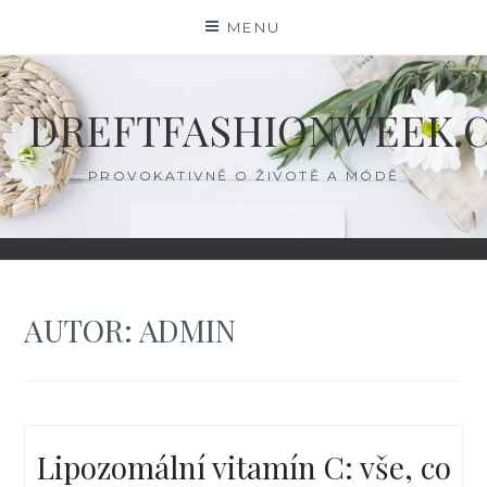
Skip
MENU
to
content
DREFTFASHIONWEEK.
PROVOKATIVNĚ O ŽIVOTĚ A MÓDĚ
AUTOR:
ADMIN
Lipozomální vitamín C: vše, co