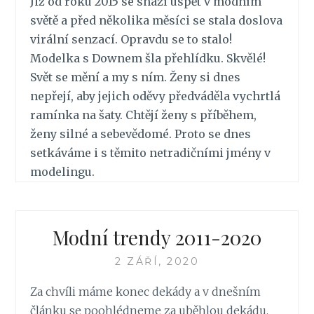
Již od roku 2015 se snaží uspět v módním
světě a před několika měsíci se stala doslova
virální senzací. Opravdu se to stalo!
Modelka s Downem šla přehlídku. Skvělé!
Svět se mění a my s ním. Ženy si dnes
nepřejí, aby jejich oděvy předváděla vychrtlá
ramínka na šaty. Chtějí ženy s příběhem,
ženy silné a sebevědomé. Proto se dnes
setkáváme i s těmito netradičními jmény v
modelingu.
Modní trendy 2011-2020
2 ZÁŘÍ, 2020
Za chvíli máme konec dekády a v dnešním
článku se poohlédneme za uběhlou dekádu.