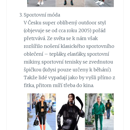
Sportovní móda
V Česku super oblíbený outdoor styl
(objevuje se od cca roku 2005) pořád
přetrvává. Ze světa se k nám však
rozšířilo nošení klasického sportovního
oblečení – tepláky, elasťáky, sportovní
mikiny, sportovní tenisky se zvednutou
špičkou (kdysi pouze určeny k běhání).
Takže lidé vypadají jako by vyšli přímo z
fitka, přitom míří třeba do kina.